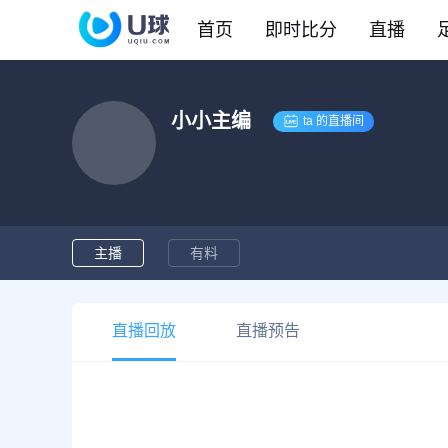
首页
即时比分
直播
CBA
DOTA2
欧冠
NBA
足球
足球推荐
头条
足球资料库
比分
小小主编
WNBA
LOL
英超
CBA
ta 的直播间
篮球
篮球推荐
社区
篮球资料库
比分
NCAA
CSGO
意甲
WNBA
KOG
德甲
NCAA
网球
有料专家
比分
西甲
法甲
棒球
比分
主播
有料
电竞
比分
直播回放
直播预告