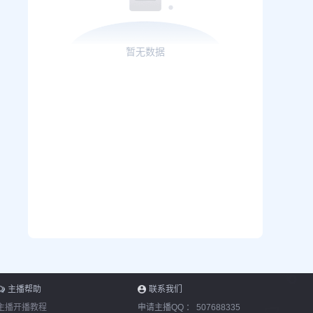
暂无数据
主播帮助
联系我们
主播开播教程
申请主播QQ ：
507688335