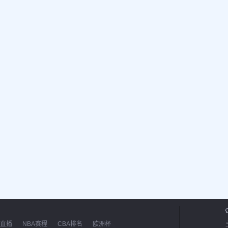
直播
NBA赛程
CBA排名
欧洲杯