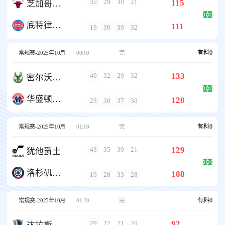
115
35
29
30
21
芝加哥公牛
底特律活塞
111
19
30
30
32
有料
0
常规赛-2025年10月
00:00
完
133
40
32
29
32
密尔沃基雄鹿
华盛顿奇才
120
23
30
37
30
有料
0
常规赛-2025年10月
01:00
完
129
43
35
30
21
犹他爵士
洛杉矶快船
108
19
28
33
28
有料
0
常规赛-2025年10月
01:30
完
92
29
22
21
20