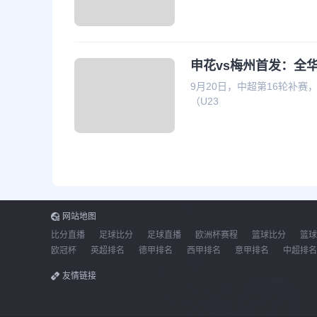
申花vs梅州首发：全华
9月20日，中超第16轮补
（U23
网站地图
比分直播
足球比分
足球直播
欧洲杯赛程
篮球比分
篮球
欧冠杯
英超排名
德甲排名
西甲排名
意甲排名
中超排名
友情链接