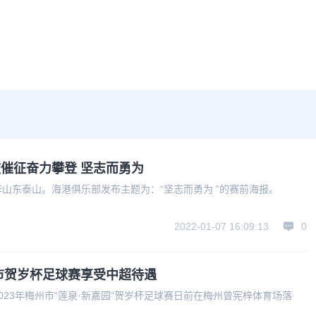
催征奋力攀登 坚志而勇为
阵山东泰山。海港俱乐部发布主题为：“坚志而勇为 ”的赛前海报。
2022-01-07 16:09:13
0
市贺岁杯足球赛享受中超待遇
023年梅州市“莲泉·新嘉园”贺岁杯足球赛日前在梅州曾宪梓体育场落