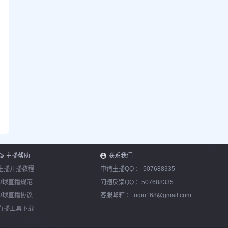
主播帮助
联系我们
主播开播教程
申请主播QQ ：
507688335
U球直播规范
问题反馈QQ ：
507688335
U球直播协议
客服邮箱 ：
uqiu168@gmail.com
直播工具下载