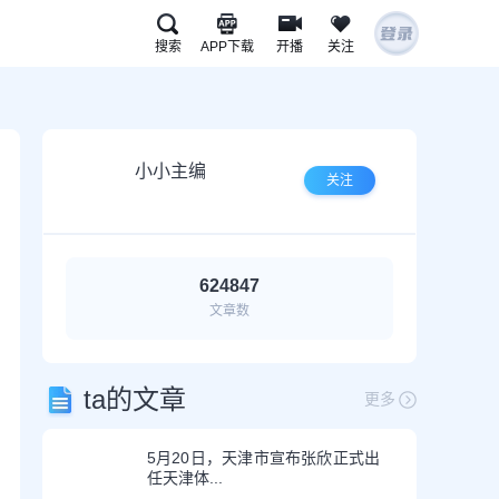
搜索
APP下载
开播
关注
U球APP下载
小小主编
关注
624847
文章数
扫描下载有料完整版APP
www.uqiu.com
ta的文章
更多
5月20日，天津市宣布张欣正式出
任天津体...