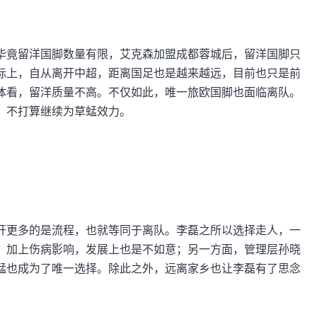
毕竟留洋国脚数量有限，艾克森加盟成都蓉城后，留洋国脚只
际上，自从离开中超，距离国足也是越来越远，目前也只是前
体看，留洋质量不高。不仅如此，唯一旅欧国脚也面临离队。
，不打算继续为草蜢效力。
开更多的是流程，也就等同于离队。李磊之所以选择走人，一
，加上伤病影响，发展上也是不如意；另一方面，管理层孙晓
蜢也成为了唯一选择。除此之外，远离家乡也让李磊有了思念