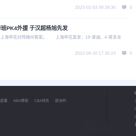
2023-02-03 09:28:30
0
班PK4外援 于汉超杨旭先发
赛，上海申花对阵梅州客家。 上海申花首发：19-曾诚、4-蒋圣龙
2022-09-20 17:30:23
0
直播
NBA赛程
CBA排名
欧洲杯