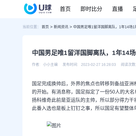
首页
即时比分
直播
>
>
当前位置：
首页
新闻资讯
中国男足唯1留洋国脚离队，1年14场
CBA
DOTA2
欧冠
NBA
足球
足球推荐
头条
足球资料库
比分
WNBA
LOL
英超
CBA
篮球
篮球推荐
社区
篮球资料库
比分
NCAA
CSGO
意甲
WNBA
中国男足唯1留洋国脚离队，1年14
KOG
德甲
NCAA
网球
有料专家
比分
西甲
作者:
小小主编
发布时间:
2023-02-27 16:28:03
阅读次数
法甲
棒球
比分
国足完成换帅后，外界的焦点也转移到备战亚洲
电竞
比分
的开始。有消息称，国足拟定了一份50人的大名
扬科维奇此前是亚运队的主帅，所以部分得力干
此番入选也是板上钉钉之事，所以国足有望整体