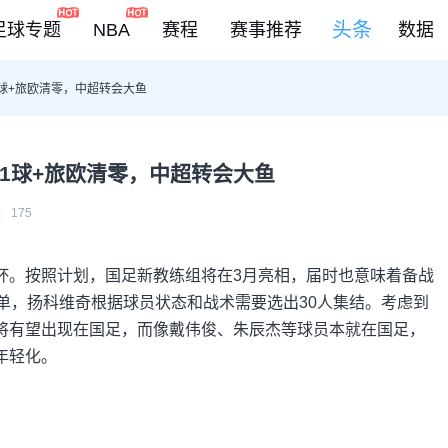
头条
足球专题
NBA
赛程
赛事推荐
数据
1球+旅欧清零，中超转会大鱼
DOTA2
LOL
CSGO
场1球+旅欧清零，中超转会大鱼
KOG
:
175
杯。按照计划，国足新教练组将在3月亮相，届时也意味着备战
单，扬科维奇根据球员状态和战术需要选出30人集结。考虑到
将有望出现在国足，而像戴伟俊、朱辰杰等球员本就在国足，
年轻化。